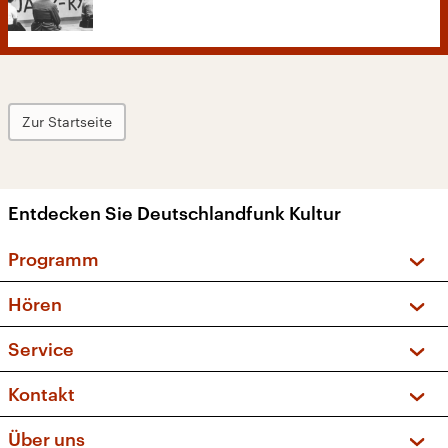
Zur Startseite
Entdecken Sie Deutschlandfunk Kultur
Programm
Vorschau und Rückschau
Hören
Sendungen und Podcasts
Livestream
Service
Musikliste
Frequenzen (UKW + DAB+)
FAQ
Kontakt
Kakadu – Das Kinderprogramm
Apps
Archiv
Hörerservice
Über uns