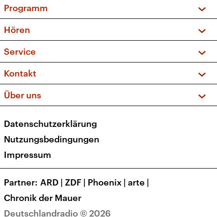
Programm
Vorschau und Rückschau
Hören
Sendungen und Podcasts
Livestream
Service
Musikliste
Frequenzen (UKW + DAB+)
FAQ
Kontakt
Kakadu – Das Kinderprogramm
Apps
Archiv
Hörerservice
Über uns
Newsletter
Social Media
Deutschlandradio
RSS
Datenschutzerklärung
Presse
Veranstaltungen
Nutzungsbedingungen
Karriere
Impressum
Transparenz
Korrekturen und Richtigstellungen
Partner
ARD
|
ZDF
|
Phoenix
|
arte
|
Barrierefreiheit
Chronik der Mauer
Deutschlandradio © 2026