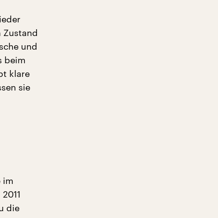
ieder
n Zustand
ische und
s beim
t klare
sen sie
e im
 2011
u die