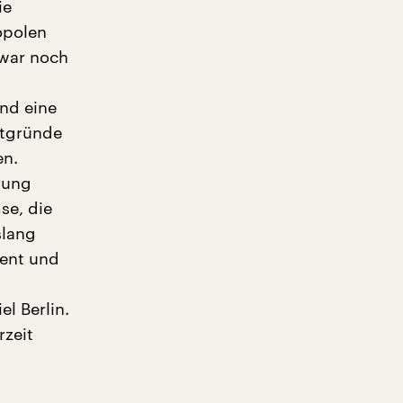
ie
opolen
war noch
und eine
ptgründe
en.
rung
se, die
slang
zent und
l Berlin.
rzeit