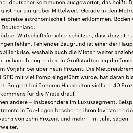
her deutscher Kommunen ausgewertet, das heißt: D
ng ist nur ein grober Mittelwert. Gerade in den Metr
denpreise astronomische Höhen erklommen. Boden 
n Deutschland.
ürbar. Wirtschaftsforscher schätzen, dass derzeit r
ngen fehlen. Fehlender Baugrund ist einer der Hau
obilienkrise, weshalb auch die Mieten weiter anzieh
ndesbank belegen das. In Großstädten lag die Teue
 Vorjahr bei über neun Prozent. Die Mietpreisbrem
 SPD mit viel Pomp eingeführt wurde, hat daran bi
rt. So geht bei ärmeren Haushalten vielfach 40 Pro
nkommens für die Miete drauf.
n andere – insbesondere im Luxussegment. Beispie
ments in Top-Lagen bescheren ihren Investoren de
achs von zehn Prozent und mehr – im Jahr, sagen
walter.