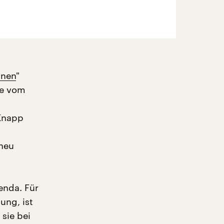
hnen
"
te vom
 Knapp
neu
enda. Für
ung, ist
sie bei