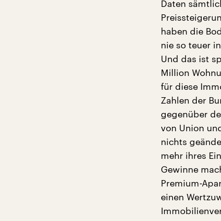
Daten sämtlic
Preissteigeru
haben die Bo
nie so teuer i
Und das ist sp
Million Wohnu
für diese Imm
Zahlen der Bu
gegenüber dem
von Union und
nichts geände
mehr ihres Ei
Gewinne mache
Premium-Apart
einen Wertzuw
Immobilienver