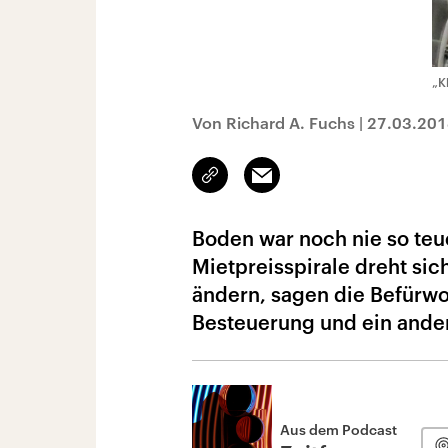
„K
Von Richard A. Fuchs
|
27.03.201
Link
Email
kopieren/teilen
Boden war noch nie so teue
Mietpreisspirale dreht sic
ändern, sagen die Befürw
Besteuerung und ein ande
Aus dem Podcast