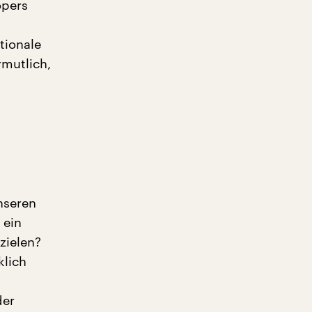
opers
tionale
mutlich,
nseren
 ein
zielen?
klich
der