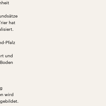
nheit
rundsätze
rier hat
isiert.
d-Pfalz
art und
t Boden
ng
en wird
gebildet.