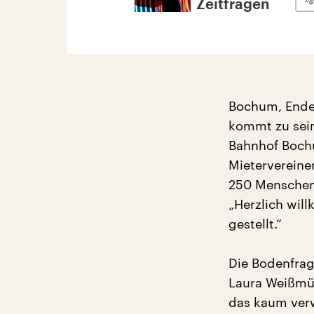
Zeitfragen
Bochum, Ende
kommt zu sein
Bahnhof Bochu
Mietervereine
250 Mensche
„Herzlich wi
gestellt.“
Die Bodenfrag
Laura Weißmül
das kaum verw