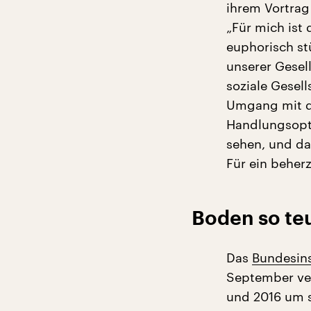
ihrem Vortrag 
„Für mich ist
euphorisch st
unserer Gesel
soziale Gesel
Umgang mit de
Handlungsopti
sehen, und da
Für ein beher
Boden so teu
Das
Bundesins
September ver
und 2016 um sa