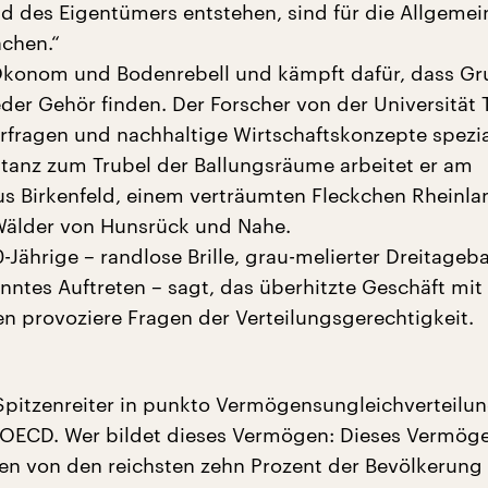
d des Eigentümers entstehen, sind für die Allgemei
chen.“
 Ökonom und Bodenrebell und kämpft dafür, dass G
der Gehör finden. Der Forscher von der Universität T
rfragen und nachhaltige Wirtschaftskonzepte spezial
stanz zum Trubel der Ballungsräume arbeitet er am
Birkenfeld, einem verträumten Fleckchen Rheinlan
Wälder von Hunsrück und Nahe.
Jährige – randlose Brille, grau-melierter Dreitageb
nntes Auftreten – sagt, das überhitzte Geschäft mi
n provoziere Fragen der Verteilungsgerechtigkeit.
 Spitzenreiter in punkto Vermögensungleichverteilu
 OECD. Wer bildet dieses Vermögen: Dieses Vermög
gen von den reichsten zehn Prozent der Bevölkerung 