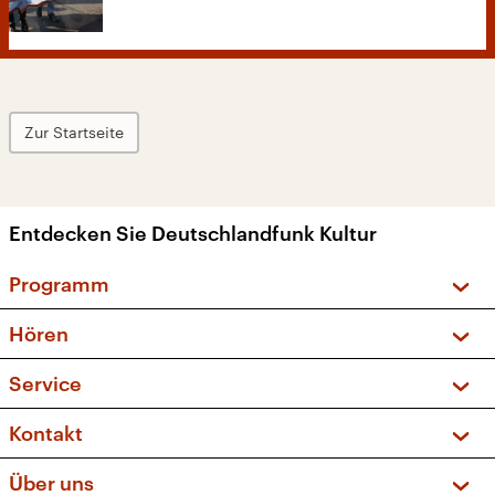
Zur Startseite
Entdecken Sie Deutschlandfunk Kultur
Programm
Vorschau und Rückschau
Hören
Sendungen und Podcasts
Livestream
Service
Musikliste
Frequenzen (UKW + DAB+)
FAQ
Kontakt
Kakadu – Das Kinderprogramm
Apps
Archiv
Hörerservice
Über uns