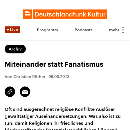
Live
Programm
Podcasts
Archiv
Miteinander statt Fanatismus
Von Christian Röther
|
08.06.2013
Email
Link
kopieren/teilen
Oft sind ausgerechnet religiöse Konflikte Auslöser
gewalttätiger Auseinandersetzungen. Was also ist zu
tun, damit Religionen ihr friedliches und
friedensstiftendes Potenzial verwirklichen können?