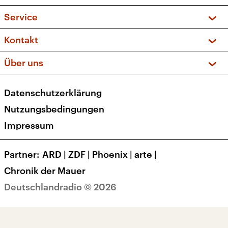
Sendungen und Podcasts
Livestream
Service
Musikliste
Frequenzen (UKW + DAB+)
FAQ
Kontakt
Kakadu – Das Kinderprogramm
Apps
Archiv
Hörerservice
Über uns
Newsletter
Social Media
Deutschlandradio
RSS
Datenschutzerklärung
Presse
Veranstaltungen
Nutzungsbedingungen
Karriere
Impressum
Transparenz
Korrekturen und Richtigstellungen
Partner
ARD
|
ZDF
|
Phoenix
|
arte
|
Barrierefreiheit
Chronik der Mauer
Deutschlandradio © 2026