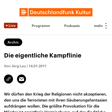
Live
Programm
Podcasts
Archiv
Die eigentliche Kampflinie
Von Jörg Lau
|
14.01.2011
Email
Link
kopieren/teilen
Wir dürfen den Krieg der Religionen nicht akzeptieren,
den uns die Terroristen mit ihren Säuberungsfantasien
aufdrängen wollen. Die größte Provokation für die
Mörder ist angstfreie Vermischung, auf der die Stärke