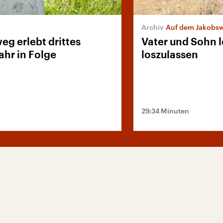
Auf dem Jakobs
eg erlebt drittes
Vater und Sohn 
ahr in Folge
loszulassen
29:34 Minuten