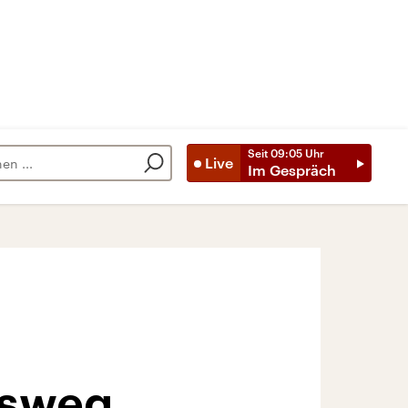
Seit
09:05
Uhr
Live
Im Gespräch
bsweg