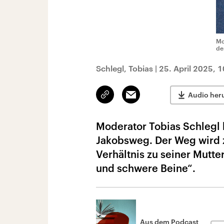
Mo
de
Schlegl, Tobias
|
25. April 2025, 
Link
Email
Audio her
kopieren/teilen
Moderator Tobias Schlegl 
Jakobsweg. Der Weg wird z
Verhältnis zu seiner Mutte
und schwere Beine“.
Aus dem Podcast