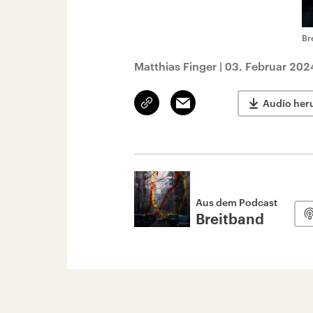
Br
Matthias Finger
|
03. Februar 202
Link
Email
Audio her
kopieren/teilen
Aus dem Podcast
Breitband