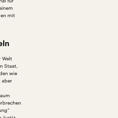
mal für
 einem
gen mit
eln
r Welt
m Staat,
rden wie
, aber
 kaum
erbrechen
ung“
e Justiz