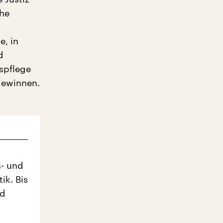
che
e, in
d
spflege
gewinnen.
s- und
ik. Bis
nd