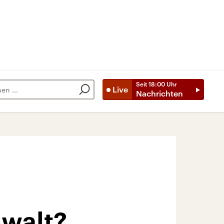
Seit
18:00
Uhr
Live
Nachrichten
nwalt?