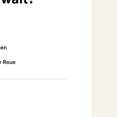
hen
d
er Reue