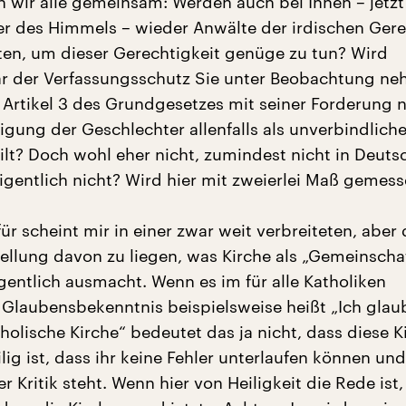
n wir alle gemeinsam: Werden auch bei Ihnen – jetzt
er des Himmels – wieder Anwälte der irdischen Gere
uten, um dieser Gerechtigkeit genüge zu tun? Wird
r der Verfassungsschutz Sie unter Beobachtung ne
n Artikel 3 des Grundgesetzes mit seiner Forderung 
igung der Geschlechter allenfalls als unverbindlich
lt? Doch wohl eher nicht, zumindest nicht in Deuts
gentlich nicht? Wird hier mit zweierlei Maß gemess
ür scheint mir in einer zwar weit verbreiteten, abe
tellung davon zu liegen, was Kirche als „Gemeinscha
gentlich ausmacht. Wenn es im für alle Katholiken
 Glaubensbekenntnis beispielsweise heißt „Ich glau
tholische Kirche“ bedeutet das ja nicht, dass diese K
ig ist, dass ihr keine Fehler unterlaufen können und
r Kritik steht. Wenn hier von Heiligkeit die Rede ist