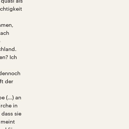
 quasi als
chtigkeit
hmen,
nach
e
chland.
en? Ich
r dennoch
ft der
be (…) an
irche in
 dass sie
, meint