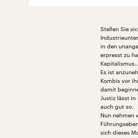
Stellen Sie s
Industrieunter
in den unange
erpresst zu h
Kapitalismus
Es ist anzune
Kombis vor ih
damit beginne
Justiz lässt i
auch gut so.
Nun nehmen wi
Führungsebene
sich dieses M