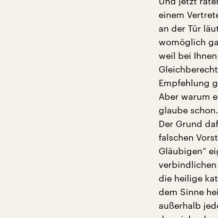
Und jetzt rate
einem Vertret
an der Tür lä
womöglich ga
weil bei Ihne
Gleichberecht
Empfehlung gi
Aber warum ei
glaube schon.
Der Grund daf
falschen Vors
Gläubigen“ ei
verbindlichen
die heilige ka
dem Sinne heil
außerhalb jede