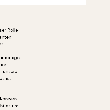
ser Rolle
anten
es
geräumige
ner
, unsere
as ist
 Konzern
eht es um