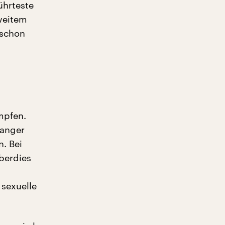
ührteste
 weitem
 schon
mpfen.
langer
. Bei
überdies
 sexuelle