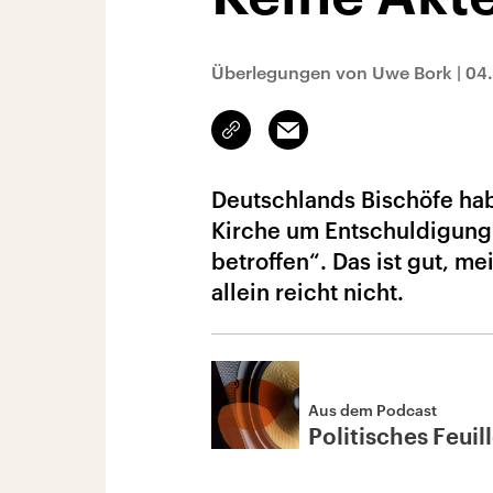
Überlegungen von Uwe Bork
|
04
Link
Email
kopieren/teilen
Deutschlands Bischöfe hab
Kirche um Entschuldigung g
betroffen“. Das ist gut, m
allein reicht nicht.
Aus dem Podcast
Politisches Feuil