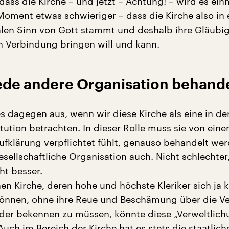
dass die Kirche – und jetzt – Achtung! – wird es ein
Moment etwas schwieriger – dass die Kirche also in
len Sinn von Gott stammt und deshalb ihre Gläubi
n Verbindung bringen will und kann.
jede andere Organisation behand
s dagegen aus, wenn wir diese Kirche als eine in de
tution betrachten. In dieser Rolle muss sie von eine
Aufklärung verpflichtet fühlt, genauso behandelt we
sellschaftliche Organisation auch. Nicht schlechter
ht besser.
hen Kirche, deren hohe und höchste Kleriker sich ja
können, ohne ihre Reue und Beschämung über die V
der bekennen zu müssen, könnte diese „Verweltlich
Auch im Bereich der Kirche hat es stets die staatlich