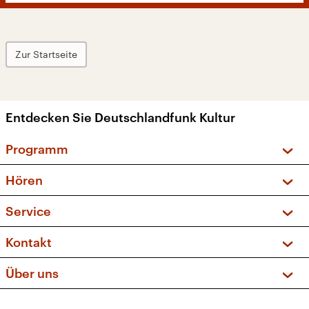
Zur Startseite
Entdecken Sie Deutschlandfunk Kultur
Programm
Vorschau und Rückschau
Hören
Sendungen und Podcasts
Livestream
Service
Musikliste
Frequenzen (UKW + DAB+)
FAQ
Kontakt
Kakadu – Das Kinderprogramm
Apps
Archiv
Hörerservice
Über uns
Newsletter
Social Media
Deutschlandradio
RSS