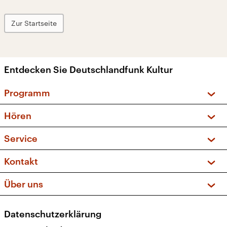
Zur Startseite
Entdecken Sie Deutschlandfunk Kultur
Programm
Vorschau und Rückschau
Hören
Sendungen und Podcasts
Livestream
Service
Musikliste
Frequenzen (UKW + DAB+)
FAQ
Kontakt
Kakadu – Das Kinderprogramm
Apps
Archiv
Hörerservice
Über uns
Newsletter
Social Media
Deutschlandradio
RSS
Datenschutzerklärung
Presse
Veranstaltungen