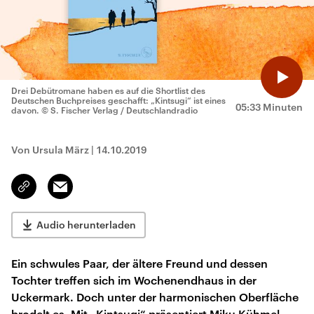
Drei Debütromane haben es auf die Shortlist des
Deutschen Buchpreises geschafft: „Kintsugi“ ist eines
05:33 Minuten
davon.
© S. Fischer Verlag / Deutschlandradio
Von Ursula März
|
14.10.2019
Email
Link
kopieren/teilen
Audio herunterladen
Ein schwules Paar, der ältere Freund und dessen
Tochter treffen sich im Wochenendhaus in der
Uckermark. Doch unter der harmonischen Oberfläche
brodelt es. Mit „Kintsugi“ präsentiert Miku Kühmel