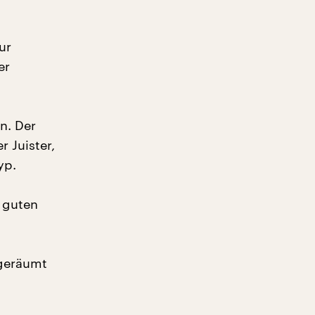
ur
er
n. Der
 Juister,
yp.
 guten
fgeräumt