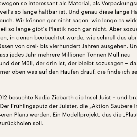
eswegen so interessant als Material, als Verpackungs
 weil‘s so lange haltbar ist. Und genau diese lange H
 auch. Wir können gar nicht sagen, wie lange es wirk
eil so lange gibt's Plastik noch gar nicht. Aber soz
n, in denen beobachtet wurde, wie schnell das abn
üssen von drei- bis vierhundert Jahren ausgehen. Un
dass jedes Jahr mehrere Millionen Tonnen Müll neu
d der Müll, der drin ist, der bleibt sozusagen – da
mer oben was auf den Haufen drauf, die finde ich s
2 besuchte Nadja Ziebarth die Insel Juist – und br
 Der Frühlingsputz der Juister, die „Aktion Saubere In
ßeren Plans werden. Ein Modellprojekt, das die „Plast
zurückholen soll.