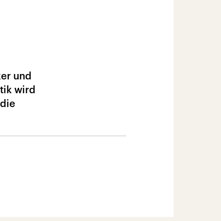
ker und
ik wird
die