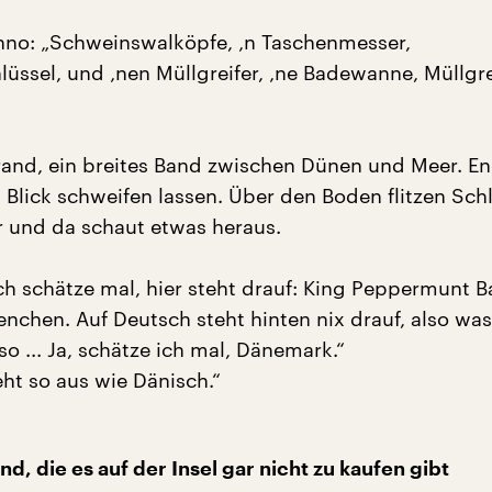
no: „Schweinswalköpfe, ‚n Taschenmesser,
ssel, und ‚nen Müllgreifer, ‚ne Badewanne, Müllgrei
trand, ein breites Band zwischen Dünen und Meer. E
Blick schweifen lassen. Über den Boden flitzen Sc
r und da schaut etwas heraus.
ich schätze mal, hier steht drauf: King Peppermunt B
chen. Auf Deutsch steht hinten nix drauf, also was
 so ... Ja, schätze ich mal, Dänemark.“
eht so aus wie Dänisch.“
d, die es auf der Insel gar nicht zu kaufen gibt