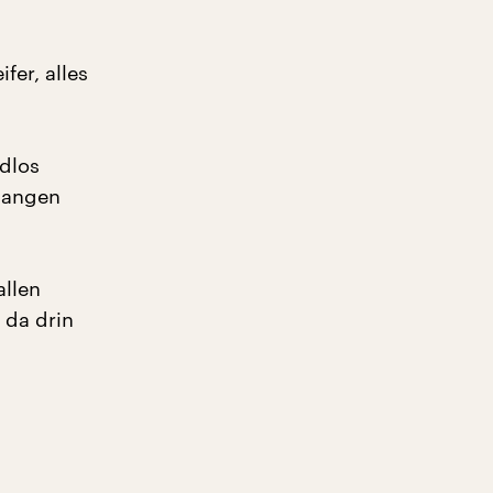
fer, alles
ndlos
hlangen
allen
 da drin