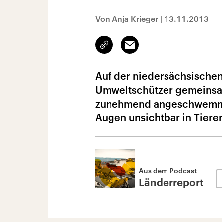
Von Anja Krieger
|
13.11.2013
Link
Email
kopieren/teilen
Auf der niedersächsischen
Umweltschützer gemeinsam
zunehmend angeschwemmt u
Augen unsichtbar in Tiere
Aus dem Podcast
Länderreport