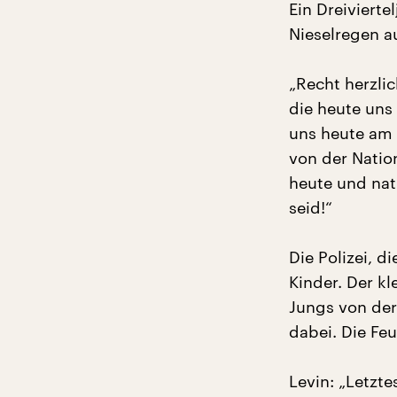
Ein Dreivierte
Nieselregen 
„Recht herzli
die heute uns
uns heute am 
von der Nation
heute und natü
seid!“
Die Polizei, d
Kinder. Der kl
Jungs von der
dabei. Die Fe
Levin: „Letzte