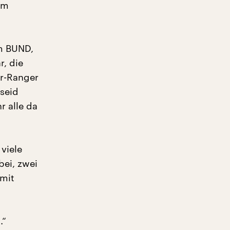
im
om BUND,
r, die
or-Ranger
 seid
r alle da
viele
bei, zwei
 mit
.“