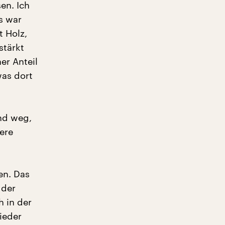
en. Ich
s war
t Holz,
stärkt
er Anteil
was dort
nd weg,
ere
en. Das
 der
 in der
ieder