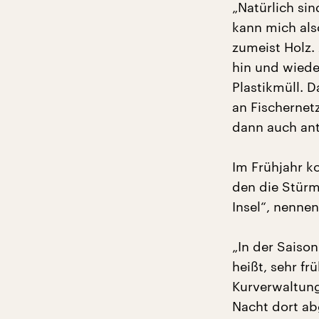
„Natürlich sin
kann mich also
zumeist Holz.
hin und wiede
Plastikmüll. D
an Fischernetz
dann auch ant
Im Frühjahr k
den die Stürm
Insel“, nennen
„In der Saison
heißt, sehr fr
Kurverwaltung
Nacht dort ab