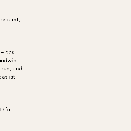
geräumt,
r
 – das
endwie
chen, und
as ist
D für