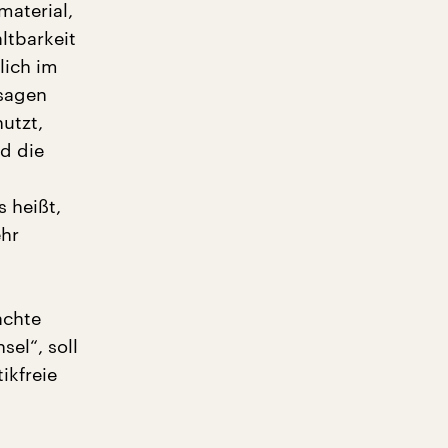
material,
altbarkeit
lich im
usagen
utzt,
d die
s heißt,
ehr
achte
sel“, soll
ikfreie