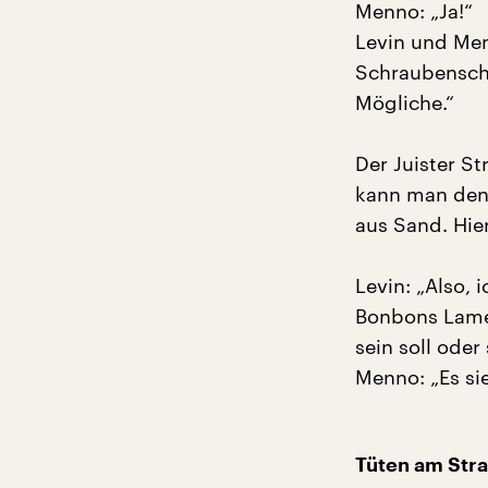
Menno: „Ja!“
Levin und Men
Schraubenschlü
Mögliche.“
Der Juister S
kann man den 
aus Sand. Hie
Levin: „Also, 
Bonbons Lamen
sein soll oder
Menno: „Es si
Tüten am Stran