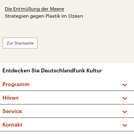
Die Entmüllung der Meere
Strategien gegen Plastik im Ozean
Zur Startseite
Entdecken Sie Deutschlandfunk Kultur
Programm
Vorschau und Rückschau
Hören
Sendungen und Podcasts
Livestream
Service
Musikliste
Frequenzen (UKW + DAB+)
FAQ
Kontakt
Kakadu – Das Kinderprogramm
Apps
Archiv