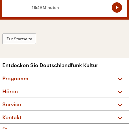
18:49 Minuten
Zur Startseite
Entdecken Sie Deutschlandfunk Kultur
Programm
Vorschau und Rückschau
Hören
Sendungen und Podcasts
Livestream
Service
Musikliste
Frequenzen (UKW + DAB+)
FAQ
Kontakt
Kakadu – Das Kinderprogramm
Apps
Archiv
Hörerservice