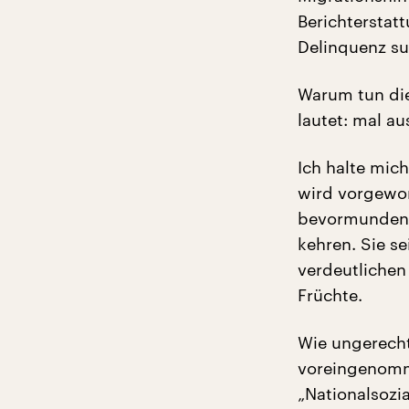
Berichterstat
Delinquenz su
Warum tun die
lautet: mal a
Ich halte mic
wird vorgewor
bevormunden u
kehren. Sie s
verdeutlichen 
Früchte.
Wie ungerecht
voreingenomme
„Nationalsozi