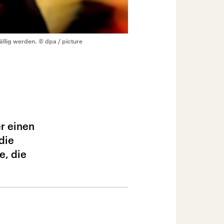
fällig werden.
© dpa / picture
er einen
die
e, die