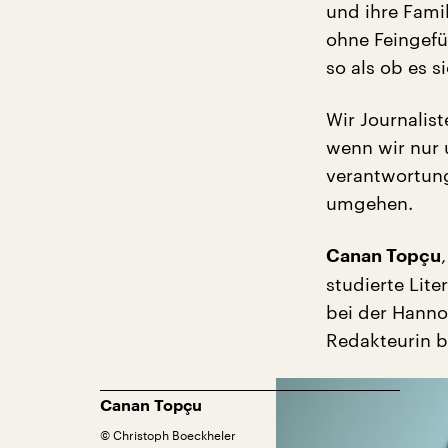
und ihre Fami
ohne Feingefü
so als ob es 
Wir Journalis
wenn wir nur u
verantwortung
umgehen.
Canan Topçu
studierte Lite
bei der Hanno
Redakteurin b
Canan Topçu
©
Christoph Boeckheler