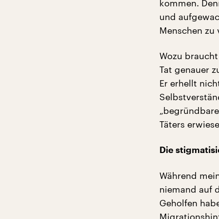
kommen. Denn 
und aufgewach
Menschen zu 
Wozu braucht 
Tat genauer z
Er erhellt nic
Selbstverstän
„begründbarer
Täters erwies
Die stigmatis
Während meine
niemand auf 
Geholfen hab
Migrationshint