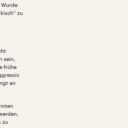
? Wurde
rkisch“ zu
cht
 sein,
e frühe
ggressiv
ingt an
önnten
 werden,
s zu