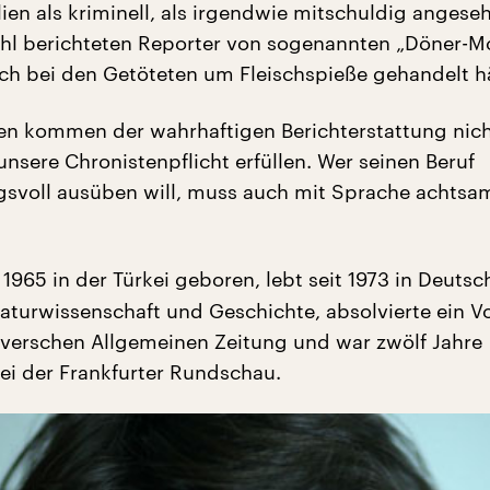
lien als kriminell, als irgendwie mitschuldig angese
hl berichteten Reporter von sogenannten „Döner-M
sich bei den Getöteten um Fleischspieße gehandelt h
ten kommen der wahrhaftigen Berichterstattung nich
nsere Chronistenpflicht erfüllen. Wer seinen Beruf
svoll ausüben will, muss auch mit Sprache achtsa
, 1965 in der Türkei geboren, lebt seit 1973 in Deutsc
raturwissenschaft und Geschichte, absolvierte ein Vo
verschen Allgemeinen Zeitung und war zwölf Jahre
ei der Frankfurter Rundschau.