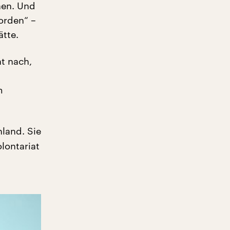
hen. Und
orden“ –
ätte.
t nach,
m
hland. Sie
lontariat