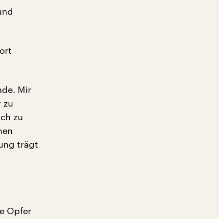
und
ort
nde. Mir
r zu
ich zu
nen
tung trägt
ie Opfer