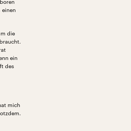
eboren
m einen
um die
braucht.
rat
enn ein
ft des
hat mich
rotzdem.