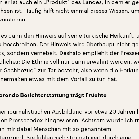
er ist auch ein „Produkt“ des Landes, in dem er g
sen ist. Häufig hilft nicht einmal dieses Wissen, u
verstehen.
es dann den Hinweis auf seine türkische Herkunft, 
u beschreiben. Der Hinweis wird überhaupt nicht ge
hts, sondern vernebelt. Deshalb empfiehlt der Presse
dliches: Die Ethnie soll nur dann erwähnt werden, w
 Sachbezug“ zur Tat besteht, also wenn die Herkun
enermaßen etwas mit dem Vorfall zu tun hat.
ierende Berichterstattung trägt Früchte
r journalistischen Ausbildung vor etwa 20 Jahren 
den Pressecodex hingewiesen. Achtsam wurde ich t
en mir dabei Menschen mit so genanntem
ergrund. Sie fühlen sich stigmatisiert durch eine