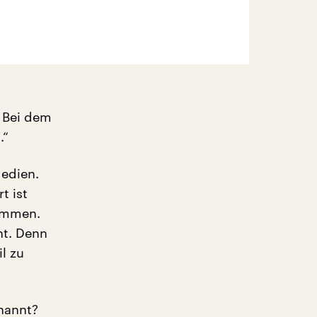
 Bei dem
.“
Medien.
t ist
sammen.
nt. Denn
l zu
nannt?