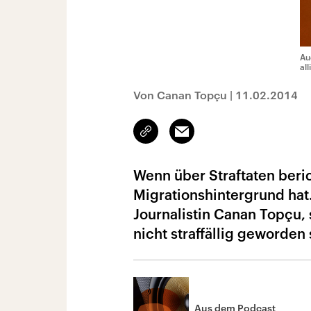
Au
al
Von Canan Topçu
|
11.02.2014
Link
Email
kopieren/teilen
Wenn über Straftaten beric
Migrationshintergrund hat.
Journalistin Canan Topçu, 
nicht straffällig geworden 
Aus dem Podcast