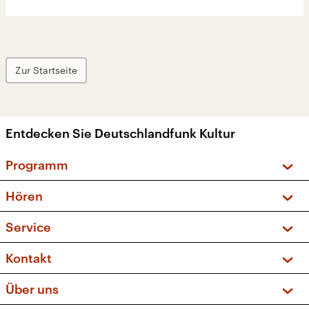
Zur Startseite
Entdecken Sie Deutschlandfunk Kultur
Programm
Vorschau und Rückschau
Hören
Sendungen und Podcasts
Livestream
Service
Musikliste
Frequenzen (UKW + DAB+)
FAQ
Kontakt
Kakadu – Das Kinderprogramm
Apps
Archiv
Hörerservice
Über uns
Newsletter
Social Media