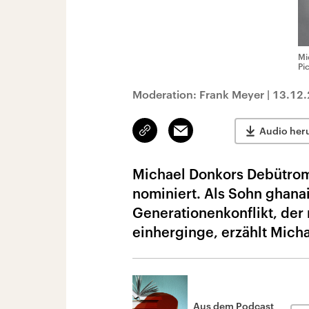
Mi
Pi
Moderation: Frank Meyer
|
13.12
Link
Email
Audio her
kopieren/teilen
Michael Donkors Debütroma
nominiert. Als Sohn ghana
Generationenkonflikt, der
einherginge, erzählt Mich
Aus dem Podcast