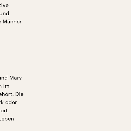
tive
 und
ie Männer
 und Mary
n im
hört. Die
rk oder
ort
 Leben