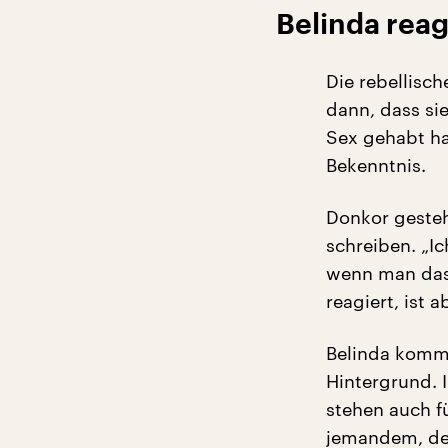
Belinda reagi
Die rebellisc
dann, dass si
Sex gehabt hab
Bekenntnis.
Donkor gesteht
schreiben. „I
wenn man das 
reagiert, ist a
Belinda komme
Hintergrund. 
stehen auch f
jemandem, der