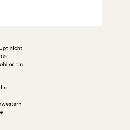
upt nicht
ter
ohl er ein
.
die
chwestern
ie