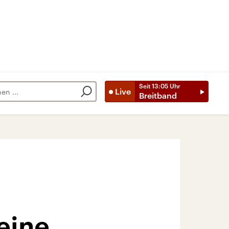
Seit
13:05
Uhr
Live
Breitband
 eine