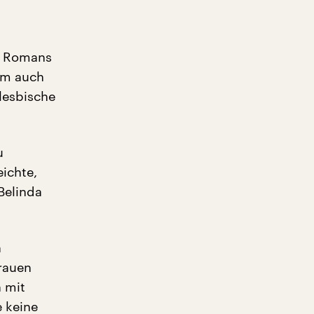
es Romans
sem auch
 lesbische
u
ichte,
Belinda
n
Frauen
 mit
 keine