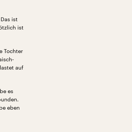
Das ist
tzlich ist
e Tochter
aisch-
astet auf
ebe es
bunden.
ebe eben