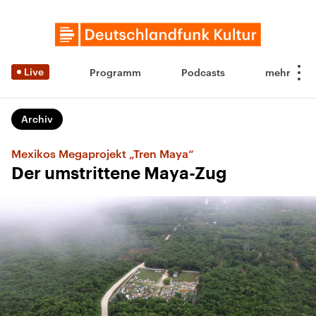
Live
Programm
Podcasts
Archiv
Mexikos Megaprojekt „Tren Maya“
Der umstrittene Maya-Zug