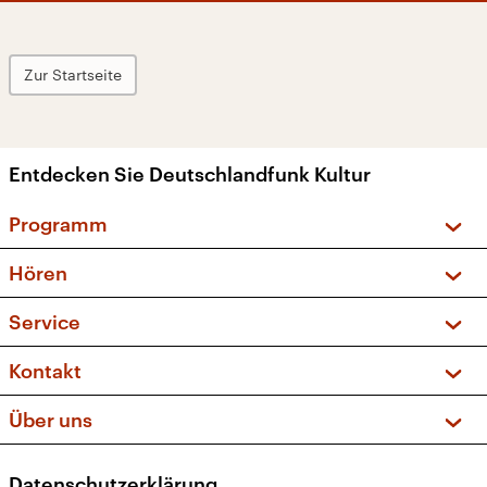
Zur Startseite
Entdecken Sie Deutschlandfunk Kultur
Programm
Vorschau und Rückschau
Hören
Sendungen und Podcasts
Livestream
Service
Musikliste
Frequenzen (UKW + DAB+)
FAQ
Kontakt
Kakadu – Das Kinderprogramm
Apps
Archiv
Hörerservice
Über uns
Newsletter
Social Media
Deutschlandradio
RSS
Datenschutzerklärung