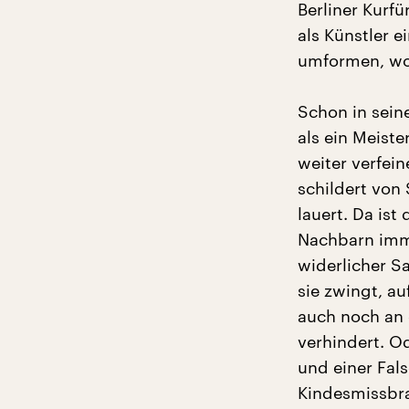
Berliner Kurf
als Künstler 
umformen, wov
Schon in sein
als ein Meiste
weiter verfein
schildert von
lauert. Da ist
Nachbarn imme
widerlicher Sa
sie zwingt, a
auch noch an d
verhindert. O
und einer Fal
Kindesmissbra