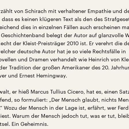
rzählt von Schirach mit verhaltener Empathie und de
dass es keinen klügeren Text als den des Strafges
reichend dies in einzelnen Fällen auch erscheinen ma
Geschichtenband belegt der Autor auf glanzvolle W
cht der Kleist-Preisträger 2010 ist. Er verehrt die 
elcher deutsche Autor hat je so viele Rechtsfälle in
vellen und Dramen verhandelt wie Heinrich von Klei
 der Tradition der großen Amerikaner des 20. Jahrhu
er und Ernest Hemingway.
alt, er hieß Marcus Tullius Cicero, hat es, einen Sat
ifend, so formuliert: „Der Mensch glaubt, nichts Me
“ Wozu der Mensch in der Lage ist, erfährt, wer Fer
iest. Warum der Mensch jedoch tut, was er tut, bleib
tsel. Ein Geheimnis.