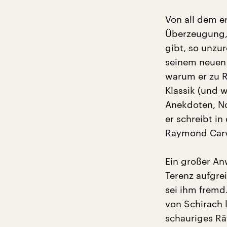
Von all dem e
Überzeugung, 
gibt, so unzu
seinem neuen 
warum er zu Re
Klassik (und w
Anekdoten, No
er schreibt in
Raymond Carv
Ein großer Anw
Terenz aufgre
sei ihm fremd.
von Schirach l
schauriges Rä