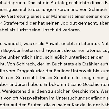
Schuldspruch. Das ist die Auftaktgeschichte dieses 
ationsgeschichte des jungen Ferdinand von Schirach 
Die Vertretung eines der Männer ist einer seiner erst
r Strafverteidiger hat seinen Job gut gemacht, aber
abei als Jurist seine Unschuld verloren.
erwandelt, was er als Anwalt erlebt, in Literatur. Nat
en Begebenheiten und Figuren, die seinen Stories z
lche unkenntlich sind, schließlich unterliegt er der
t. Von Schirach, der im Buch stets als Erzähler auftr
 die vom Drogenkurier der Berliner Unterwelt bis zu
Villa am See reicht. Dieser Schriftsteller mag einen 
über anderen haben: Er bekommt seine Geschichten 
t. Wenigstens die Ideen zu solchen Geschichten. War
lt von oft Verzweifelten im Untersuchungsgefängnis
oder auf den Stufen, die zu seiner Kanzlei in der Nä