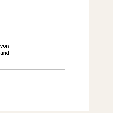
 von
band