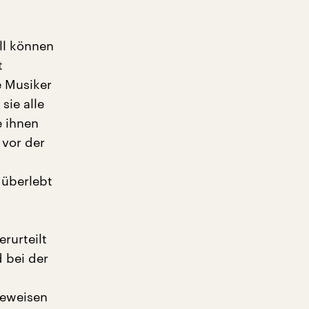
ll können
t
e Musiker
sie alle
e ihnen
 vor der
 überlebt
rurteilt
d bei der
Beweisen