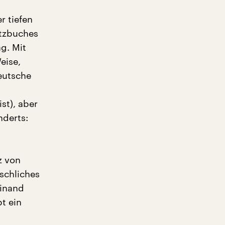
r tiefen
etzbuches
g. Mit
eise,
deutsche
st), aber
nderts:
z von
nschliches
dinand
t ein