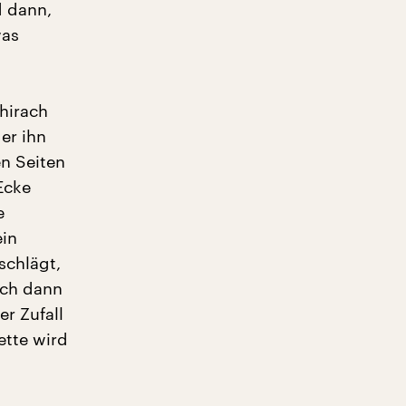
d dann,
was
hirach
 er ihn
en Seiten
Ecke
e
ein
schlägt,
ich dann
er Zufall
ette wird