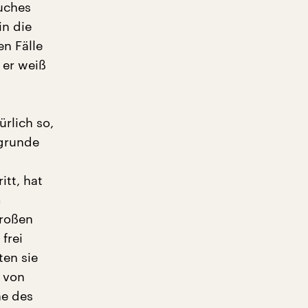
Buches
in die
en Fälle
 er weiß
ürlich so,
ugrunde
itt, hat
m
großen
frei
ten sie
 von
he des