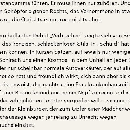
ürstendamms führen. Er muss ihnen nur zuhören. Un
ein Schöpfer eigenen Rechts, das Vernommene in et
on die Gerichtsaktenprosa nichts ahnt.
em brillanten Debüt „Verbrechen“ zeigte sich von Sc
r des konzisen, schlackenlosen Stils. In „Schuld“ hat
ern können. In kurzen Sätzen, auf jeweils nur wenig
 Schirach uns einen Kosmos, in dem Unheil an jeder 
 der nur scheinbar normale Autoverkäufer, der auf all
r so nett und freundlich wirkt, sich dann aber als 
dist erweist, der nachts seine Frau krankenhausreif 
uf dem Boden kniend aus einem Napf zu essen und s
er zehnjährigen Tochter vergreifen will – was nur d
der der Kleinbürger, der zum Opfer einer Mädchenw
schaussage wegen jahrelang zu Unrecht wegen
uchs einsitzt.