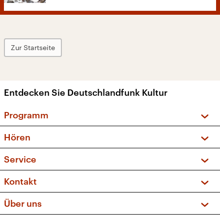
Zur Startseite
Entdecken Sie Deutschlandfunk Kultur
Programm
Vorschau und Rückschau
Hören
Sendungen und Podcasts
Livestream
Service
Musikliste
Frequenzen (UKW + DAB+)
FAQ
Kontakt
Kakadu – Das Kinderprogramm
Apps
Archiv
Hörerservice
Über uns
Newsletter
Social Media