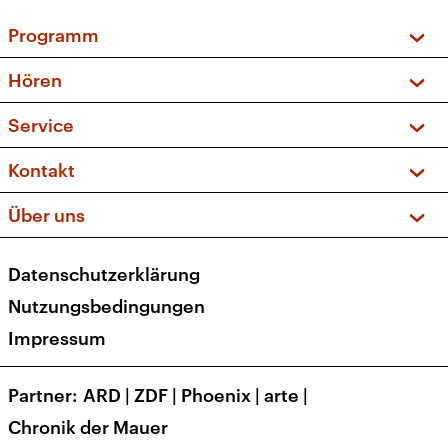
Programm
Vorschau und Rückschau
Hören
Sendungen und Podcasts
Livestream
Service
Musikliste
Frequenzen (UKW + DAB+)
FAQ
Kontakt
Kakadu – Das Kinderprogramm
Apps
Archiv
Hörerservice
Über uns
Newsletter
Social Media
Deutschlandradio
RSS
Datenschutzerklärung
Presse
Veranstaltungen
Nutzungsbedingungen
Karriere
Impressum
Transparenz
Korrekturen und Richtigstellungen
Partner
ARD
|
ZDF
|
Phoenix
|
arte
|
Barrierefreiheit
Chronik der Mauer