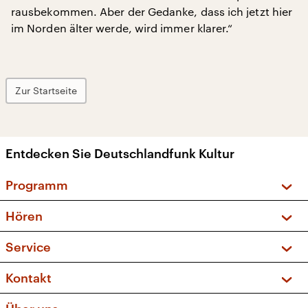
rausbekommen. Aber der Gedanke, dass ich jetzt hier
im Norden älter werde, wird immer klarer.“
Zur Startseite
Entdecken Sie Deutschlandfunk Kultur
Programm
Vorschau und Rückschau
Hören
Sendungen und Podcasts
Livestream
Service
Musikliste
Frequenzen (UKW + DAB+)
FAQ
Kontakt
Kakadu – Das Kinderprogramm
Apps
Archiv
Hörerservice