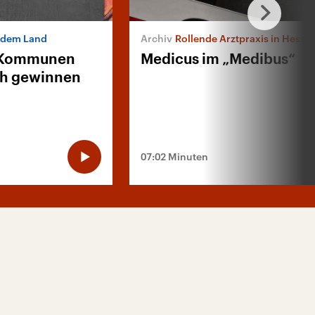
 dem Land
Rollende Arztpraxis in Hesse
d Kommunen
Medicus im „Medibus“
ich gewinnen
07:02 Minuten