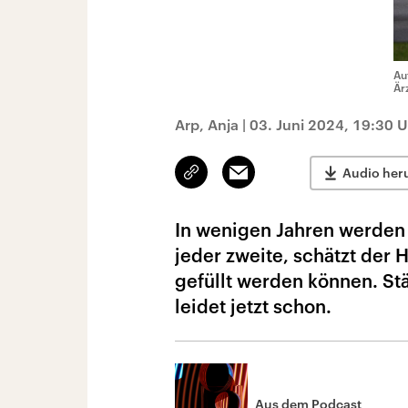
Au
Är
Arp, Anja
|
03. Juni 2024, 19:30 
Link
Email
Audio her
kopieren/teilen
In wenigen Jahren werden f
jeder zweite, schätzt der 
gefüllt werden können. St
leidet jetzt schon.
Aus dem Podcast