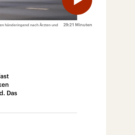
29:21 Minuten
hen händeringend nach Ärzten und
ast
ken
d. Das