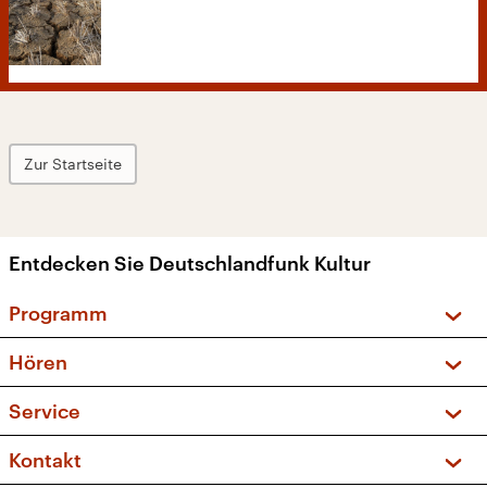
Zur Startseite
Entdecken Sie Deutschlandfunk Kultur
Programm
Vorschau und Rückschau
Hören
Sendungen und Podcasts
Livestream
Service
Musikliste
Frequenzen (UKW + DAB+)
FAQ
Kontakt
Kakadu – Das Kinderprogramm
Apps