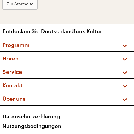
Zur Startseite
Entdecken Sie Deutschlandfunk Kultur
Programm
Vorschau und Rückschau
Hören
Sendungen und Podcasts
Livestream
Service
Musikliste
Frequenzen (UKW + DAB+)
FAQ
Kontakt
Kakadu – Das Kinderprogramm
Apps
Archiv
Hörerservice
Über uns
Newsletter
Social Media
Deutschlandradio
RSS
Datenschutzerklärung
Presse
Veranstaltungen
Nutzungsbedingungen
Karriere