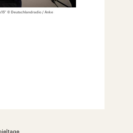
x15”
© Deutschlandradio / Anke
ieltage