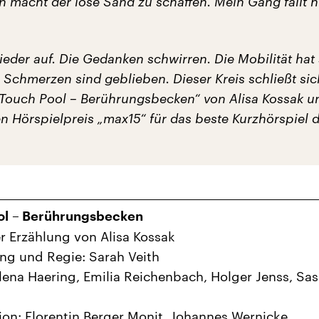
n macht der lose Sand zu schaffen. Mein Gang fällt h
eder auf. Die Gedanken schwirren. Die Mobilität hat 
 Schmerzen sind geblieben. Dieser Kreis schließt sic
„Touch Pool – Berührungsbecken“ von Alisa Kossak u
en Hörspielpreis „max15“ für das beste Kurzhörspiel d
ol – Berührungsbecken
r Erzählung von Alisa Kossak
ng und Regie: Sarah Veith
lena Haering, Emilia Reichenbach, Holger Jenss, Sas
on: Florentin Berger Monit, Johannes Wernicke