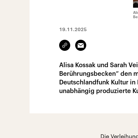
Al
Be
19.11.2025
Link
Email
kopieren/teilen
Alisa Kossak und Sarah Ve
Berührungsbecken“ den ma
Deutschlandfunk Kultur in
unabhängig produzierte Ku
Die Verleihu