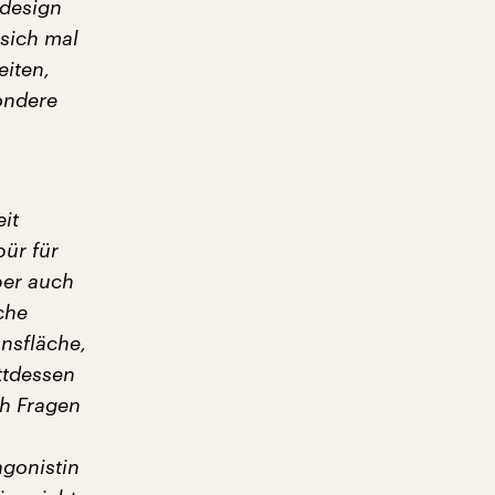
ddesign
 sich mal
eiten,
ondere
it
pür für
ber auch
che
nsfläche,
ttdessen
ch Fragen
agonistin