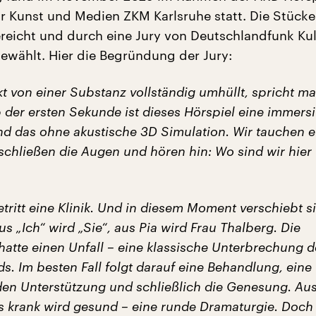
r Kunst und Medien ZKM Karlsruhe statt. Die Stück
eicht und durch eine Jury von Deutschlandfunk Kul
wählt. Hier die Begründung der Jury:
t von einer Substanz vollständig umhüllt, spricht m
 der ersten Sekunde ist dieses Hörspiel eine immers
nd das ohne akustische 3D Simulation. Wir tauchen e
schließen die Augen und hören hin: Wo sind wir hier
tritt eine Klinik. Und in diesem Moment verschiebt s
us „Ich“ wird „Sie“, aus Pia wird Frau Thalberg. Die
hatte einen Unfall – eine klassische Unterbrechung d
s. Im besten Fall folgt darauf eine Behandlung, eine
den Unterstützung und schließlich die Genesung. Au
s krank wird gesund – eine runde Dramaturgie. Doch h