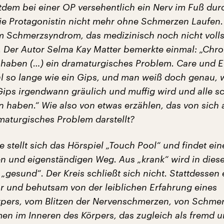
tdem bei einer OP versehentlich ein Nerv im Fuß dur
ie Protagonistin nicht mehr ohne Schmerzen Laufen.
em Schmerzsyndrom, das medizinisch noch nicht voll
t. Der Autor Selma Kay Matter bemerkte einmal: „Chr
haben (…) ein dramaturgisches Problem. Care und 
l so lange wie ein Gips, und man weiß doch genau, 
 Gips irgendwann gräulich und muffig wird und alle s
n haben.“ Wie also von etwas erzählen, das von sich 
maturgisches Problem darstellt?
 stellt sich das Hörspiel „Touch Pool“ und findet ein
 und eigenständigen Weg. Aus „krank“ wird in dies
 „gesund“. Der Kreis schließt sich nicht. Stattdessen
ar und behutsam von der leiblichen Erfahrung eines
rpers, vom Blitzen der Nervenschmerzen, von Schmer
n im Inneren des Körpers, das zugleich als fremd 