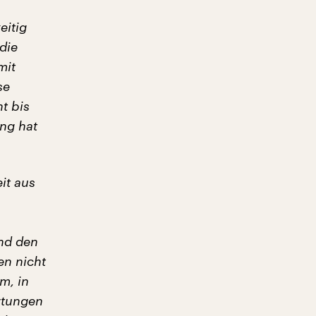
eitig
die
mit
se
t bis
ang hat
it aus
und den
en nicht
m, in
rtungen