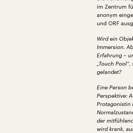
im Zentrum fü
anonym einger
und ORF ausge
Wird ein Objek
Immersion. Ab
Erfahrung – u
„Touch Pool“, 
gelandet?
Eine Person be
Perspektive: A
Protagonistin 
Normalzustand
der mitfühlen
wird krank, au