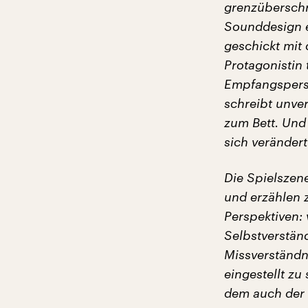
grenzüberschr
Sounddesign er
geschickt mit
Protagonistin 
Empfangsperso
schreibt unver
zum Bett. Und
sich verändert
Die Spielszene
und erzählen z
Perspektiven:
Selbstverständ
Missverständni
eingestellt zu
dem auch der 