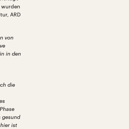
e wurden
tur, ARD
an von
ive
in in den
ich die
es
 Phase
s gesund
ier ist