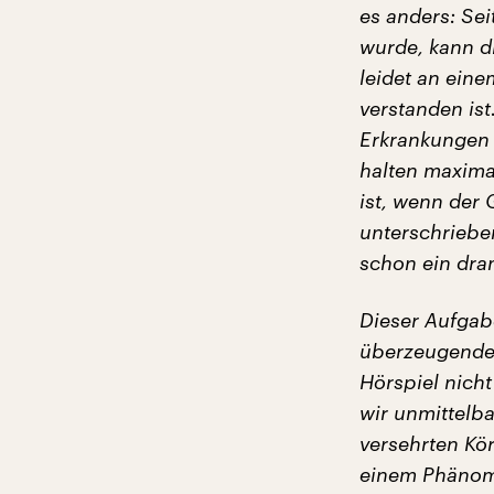
es anders: Sei
wurde, kann d
leidet an ein
verstanden is
Erkrankungen 
halten maxima
ist, wenn der
unterschriebe
schon ein dra
Dieser Aufgabe
überzeugenden
Hörspiel nicht
wir unmittelb
versehrten Kö
einem Phänome