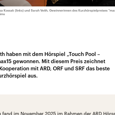
isa Kossak (links) und Sarah Veith, Gewinnerinnen des Kurzhörspielpreises “ma
ims
ith haben mit dem Hörspiel „Touch Pool –
x15 gewonnen. Mit diesem Preis zeichnet
 Kooperation mit ARD, ORF und SRF das beste
rzhörspiel aus.
ng fand im November 2025 im Rahmen der ARD Hörsp