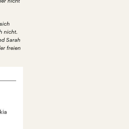
ier nicht
sich
h nicht.
nd Sarah
er freien
kia