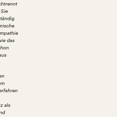
chtrennt
 Sie
ständig
onische
Empathie
wie das
chon
aus
en
em
 erfahren
z als
und