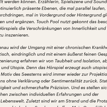
ellt werden können. Erzählerin, Spielszene und Soun
tinuierlich präsente Ebenen, die mal parallel laufen,
urchdringen, mal in Vordergrund oder Hintergrund gl
zen und ergänzen. Touch Pool nutzt gekonnt das bes
Hörspiels die Verschränkungen von Innerlichkeit und
zu inszenieren.
nau wird der Umgang mit einer chronischen Krankhe
tisch, eindringlich und mit einem äußerst feinen Ges
zenierung erfahren wir von Taubheit und Isolation, a
und Utopie. Denn das Hörspiel erzeugt auch utopis
Motiv des Seesterns wird immer wieder zur Projektio
uns ohne Verklärung oder Sentimentalität zurück. Sta
tigkeit und schmerzhafte Präzision. Und es stellen si
hen zwischen individuellen Erfahrungen und der
ebenswelt. Zuletzt sind wir am Strand und die Prot