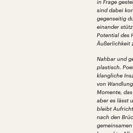
in Frage gest
sind dabei kon
gegenseitig d
einander stüt
Potential des 
Äußerlichkeit 
Nahbar und ge
plastisch. Poe
klangliche Ins
von Wandlung 
Momente, das 
aber es lässt 
bleibt Aufrich
nach den Brüc
gemeinsamen L