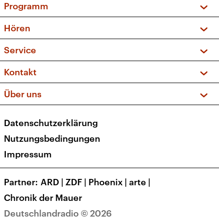
Programm
Vorschau und Rückschau
Hören
Sendungen und Podcasts
Livestream
Service
Musikliste
Frequenzen (UKW + DAB+)
FAQ
Kontakt
Kakadu – Das Kinderprogramm
Apps
Archiv
Hörerservice
Über uns
Newsletter
Social Media
Deutschlandradio
RSS
Datenschutzerklärung
Presse
Veranstaltungen
Nutzungsbedingungen
Karriere
Impressum
Transparenz
Korrekturen und Richtigstellungen
Partner
ARD
|
ZDF
|
Phoenix
|
arte
|
Barrierefreiheit
Chronik der Mauer
Deutschlandradio © 2026