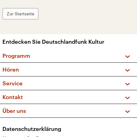
Zur Startseite
Entdecken Sie Deutschlandfunk Kultur
Programm
Vorschau und Rückschau
Hören
Sendungen und Podcasts
Livestream
Service
Musikliste
Frequenzen (UKW + DAB+)
FAQ
Kontakt
Kakadu – Das Kinderprogramm
Apps
Archiv
Hörerservice
Über uns
Newsletter
Social Media
Deutschlandradio
RSS
Datenschutzerklärung
Presse
Veranstaltungen