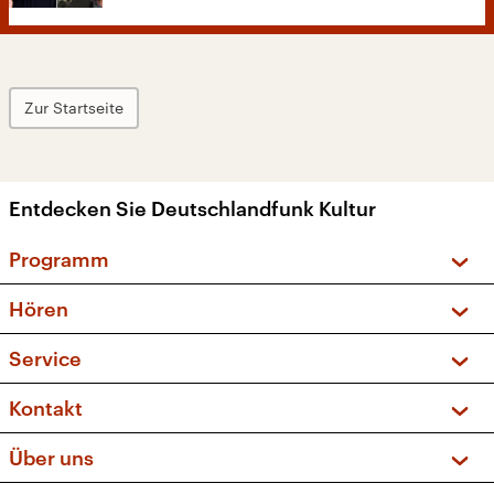
Zur Startseite
Entdecken Sie Deutschlandfunk Kultur
Programm
Vorschau und Rückschau
Hören
Sendungen und Podcasts
Livestream
Service
Musikliste
Frequenzen (UKW + DAB+)
FAQ
Kontakt
Kakadu – Das Kinderprogramm
Apps
Archiv
Hörerservice
Über uns
Newsletter
Social Media