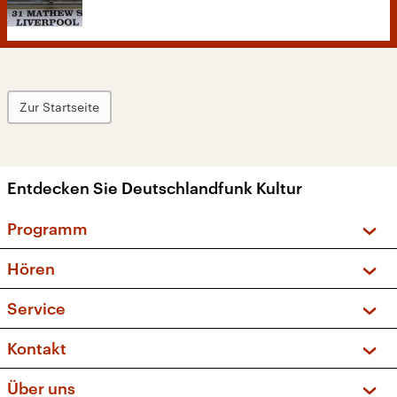
Zur Startseite
Entdecken Sie Deutschlandfunk Kultur
Programm
Vorschau und Rückschau
Hören
Sendungen und Podcasts
Livestream
Service
Musikliste
Frequenzen (UKW + DAB+)
FAQ
Kontakt
Kakadu – Das Kinderprogramm
Apps
Archiv
Hörerservice
Über uns