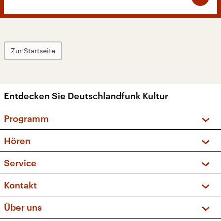
Zur Startseite
Entdecken Sie Deutschlandfunk Kultur
Programm
Vorschau und Rückschau
Hören
Sendungen und Podcasts
Livestream
Service
Musikliste
Frequenzen (UKW + DAB+)
FAQ
Kontakt
Kakadu – Das Kinderprogramm
Apps
Archiv
Hörerservice
Über uns
Newsletter
Social Media