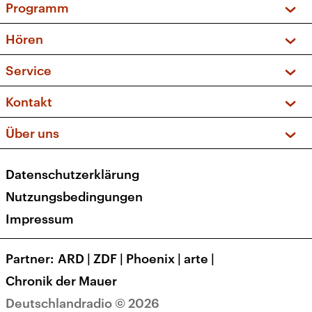
Programm
Vorschau und Rückschau
Hören
Sendungen und Podcasts
Livestream
Service
Musikliste
Frequenzen (UKW + DAB+)
FAQ
Kontakt
Kakadu – Das Kinderprogramm
Apps
Archiv
Hörerservice
Über uns
Newsletter
Social Media
Deutschlandradio
RSS
Datenschutzerklärung
Presse
Veranstaltungen
Nutzungsbedingungen
Karriere
Impressum
Transparenz
Korrekturen und Richtigstellungen
Partner
ARD
|
ZDF
|
Phoenix
|
arte
|
Barrierefreiheit
Chronik der Mauer
Deutschlandradio © 2026