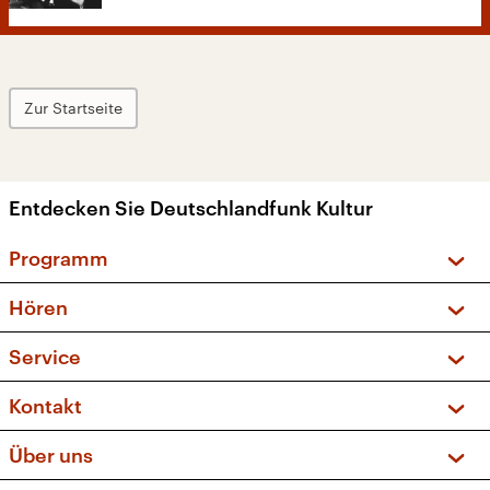
Zur Startseite
Entdecken Sie Deutschlandfunk Kultur
Programm
Vorschau und Rückschau
Hören
Sendungen und Podcasts
Livestream
Service
Musikliste
Frequenzen (UKW + DAB+)
FAQ
Kontakt
Kakadu – Das Kinderprogramm
Apps
Archiv
Hörerservice
Über uns
Newsletter
Social Media