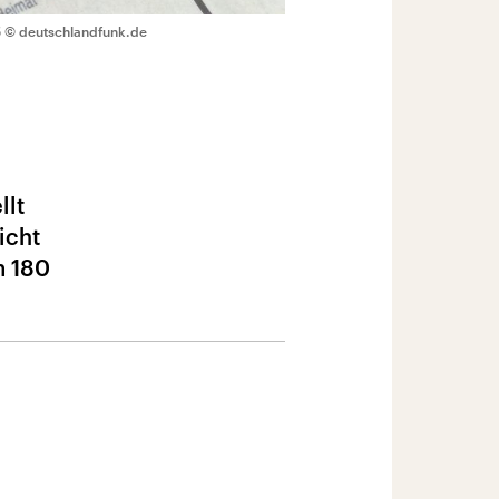
5
© deutschlandfunk.de
llt
icht
m 180