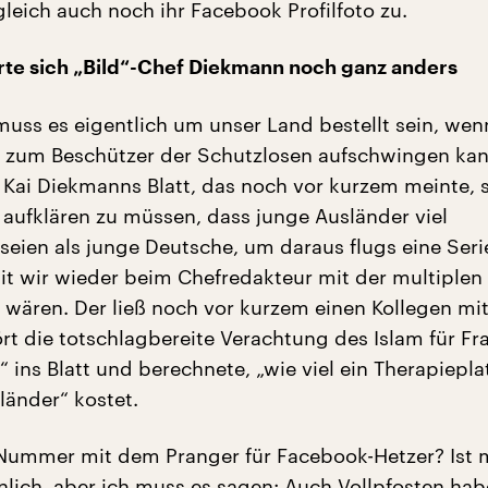
leich auch noch ihr Facebook Profilfoto zu.
rte sich „Bild“-Chef Diekmann noch ganz anders
muss es eigentlich um unser Land bestellt sein, wen
g zum Beschützer der Schutzlosen aufschwingen ka
Kai Diekmanns Blatt, das noch vor kurzem meinte, 
 aufklären zu müssen, dass junge Ausländer viel
seien als junge Deutsche, um daraus flugs eine Seri
 wir wieder beim Chefredakteur mit der multiplen
t wären. Der ließ noch vor kurzem einen Kollegen m
ört die totschlagbereite Verachtung des Islam für F
ins Blatt und berechnete, „wie viel ein Therapieplat
länder“ kostet.
 Nummer mit dem Pranger für Facebook-Hetzer? Ist 
nlich, aber ich muss es sagen: Auch Vollpfosten ha