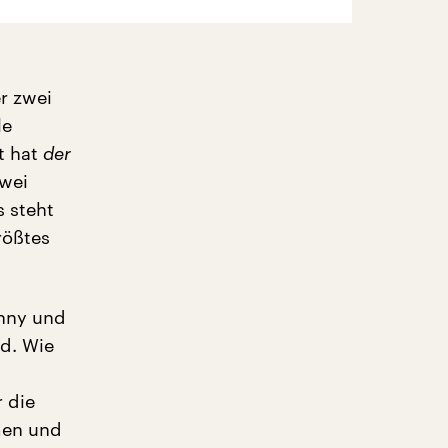
r zwei
le
it hat
der
Zwei
s steht
rößtes
enny und
nd. Wie
 die
men und