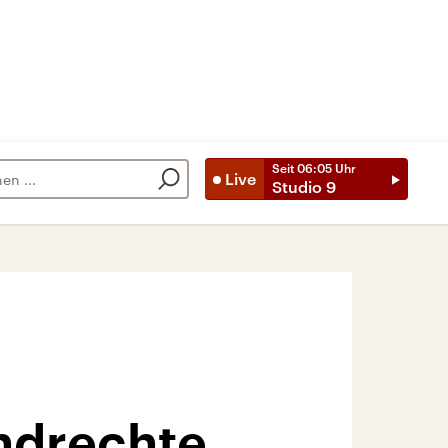
Seit
06:05
Uhr
Live
Studio 9
ndrechte