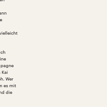
ann
ie
ielleicht
ich
ine
ampagne
 Kai
eh. Wer
m es mit
nd die