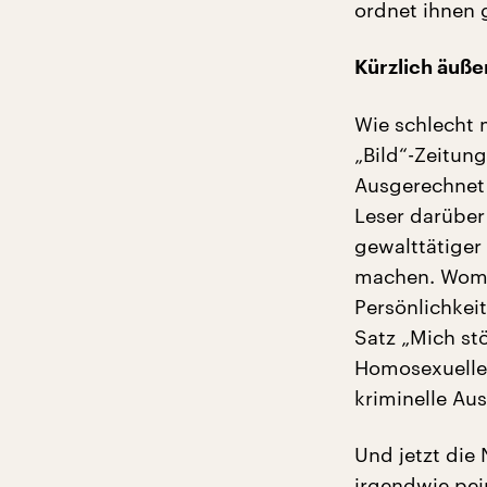
ordnet ihnen g
Kürzlich äuße
Wie schlecht 
„Bild“-Zeitun
Ausgerechnet 
Leser darüber
gewalttätiger 
machen. Womit
Persönlichkei
Satz „Mich st
Homosexuelle“ 
kriminelle Aus
Und jetzt die
irgendwie pei