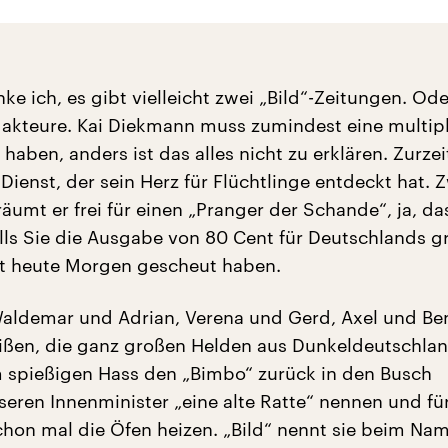
e ich, es gibt vielleicht zwei „Bild“-Zeitungen. Ode
dakteure. Kai Diekmann muss zumindest eine multip
 haben, anders ist das alles nicht zu erklären. Zurze
ienst, der sein Herz für Flüchtlinge entdeckt hat. 
äumt er frei für einen „Pranger der Schande“, ja, da
falls Sie die Ausgabe von 80 Cent für Deutschlands g
t heute Morgen gescheut haben.
t Waldemar und Adrian, Verena und Gerd, Axel und B
heißen, die ganz großen Helden aus Dunkeldeutschla
rem spießigen Hass den „Bimbo“ zurück in den Busch
eren Innenminister „eine alte Ratte“ nennen und für
chon mal die Öfen heizen. „Bild“ nennt sie beim Na