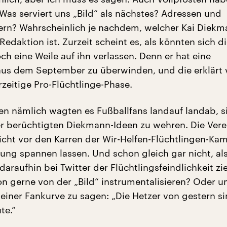
Was serviert uns „Bild“ als nächstes? Adressen und
rn? Wahrscheinlich je nachdem, welcher Kai Diekm
Redaktion ist. Zurzeit scheint es, als könnten sich d
ch eine Weile auf ihn verlassen. Denn er hat eine
s dem September zu überwinden, und die erklärt v
zeitige Pro-Flüchtlinge-Phase.
en nämlich wagten es Fußballfans landauf landab, s
r berüchtigten Diekmann-Ideen zu wehren. Die Vere
nicht vor den Karren der Wir-Helfen-Flüchtlingen-K
tung spannen lassen. Und schon gleich gar nicht, als
araufhin bei Twitter der Flüchtlingsfeindlichkeit zi
hon gerne von der „Bild“ instrumentalisieren? Oder u
 einer Fankurve zu sagen: „Die Hetzer von gestern si
te.“