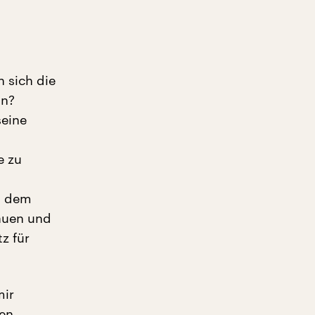
n sich die
nn?
seine
e zu
it dem
rauen und
z für
mir
ben