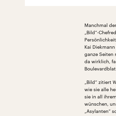
Manchmal denk
„Bild“-Chefre
Persönlichkeit
Kai Diekmann D
ganze Seiten r
da wirklich, 
Boulevardblat
„Bild“ zitier
wie sie alle 
sie in all ih
wünschen, uns
„Asylanten“ s