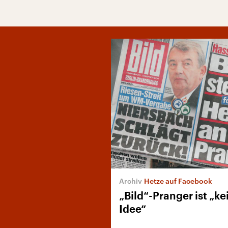
Hetze auf Facebook
„Bild“-Pranger ist „ke
Idee“