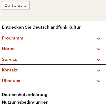
Zur Startseite
Entdecken Sie Deutschlandfunk Kultur
Programm
Vorschau und Rückschau
Hören
Sendungen und Podcasts
Livestream
Service
Musikliste
Frequenzen (UKW + DAB+)
FAQ
Kontakt
Kakadu – Das Kinderprogramm
Apps
Archiv
Hörerservice
Über uns
Newsletter
Social Media
Deutschlandradio
RSS
Datenschutzerklärung
Presse
Veranstaltungen
Nutzungsbedingungen
Karriere