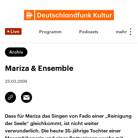
Live
Programm
Podcasts
Archiv
Mariza & Ensemble
25.03.2009
Email
Link
kopieren/teilen
Dass für Mariza das Singen von Fado einer „Reinigung
der Seele“ gleichkommt, ist nicht weiter
verwunderlich. Die heute 35-jährige Tochter einer
Mosambikanerin und eines Portugiesen wuchs mit