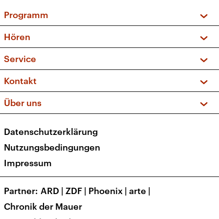
Programm
Vorschau und Rückschau
Hören
Sendungen und Podcasts
Livestream
Service
Musikliste
Frequenzen (UKW + DAB+)
FAQ
Kontakt
Kakadu – Das Kinderprogramm
Apps
Archiv
Hörerservice
Über uns
Newsletter
Social Media
Deutschlandradio
RSS
Datenschutzerklärung
Presse
Veranstaltungen
Nutzungsbedingungen
Karriere
Impressum
Transparenz
Korrekturen und Richtigstellungen
Partner
ARD
|
ZDF
|
Phoenix
|
arte
|
Barrierefreiheit
Chronik der Mauer