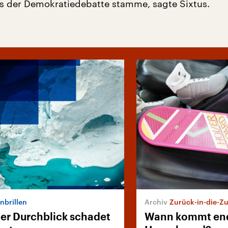
aus der Demokratiedebatte stamme, sagte Sixtus.
nbrillen
Zurück-in-die-Z
er Durchblick schadet
Wann kommt end