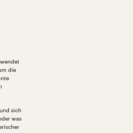
erwendet
um die
nte
n
 und sich
 oder was
erischer