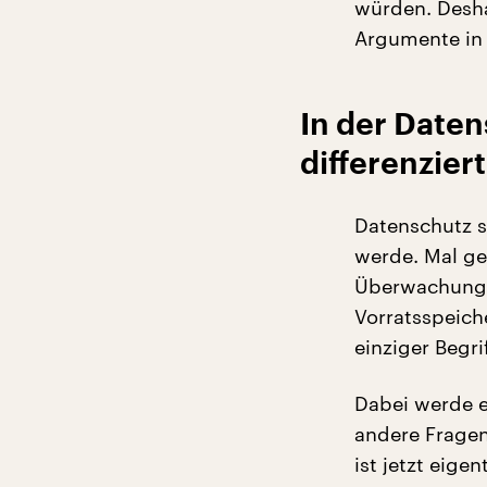
würden. Desha
Argumente in
In der Date
differenzier
Datenschutz se
werde. Mal ge
Überwachung 
Vorratsspeich
einziger Begri
Dabei werde e
andere Fragen
ist jetzt eige