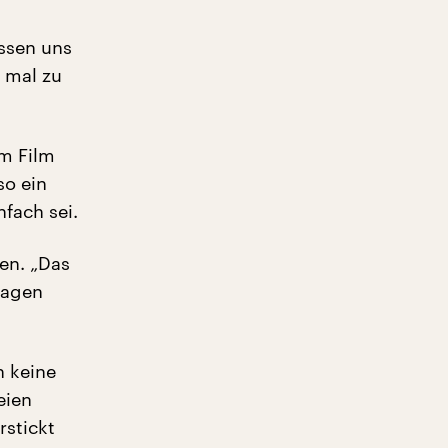
assen uns
 mal zu
em Film
so ein
nfach sei.
en. „Das
ragen
h keine
eien
rstickt