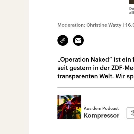
De
al
Moderation: Christine Watty
|
16.
Link
Email
kopieren/teilen
„Operation Naked“ ist ein 
seit gestern in der ZDF-Me
transparenten Welt. Wir sp
Aus dem Podcast
Kompressor