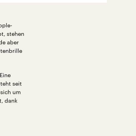
pple-
t, stehen
de aber
tenbrille
Eine
steht seit
 sich um
t, dank