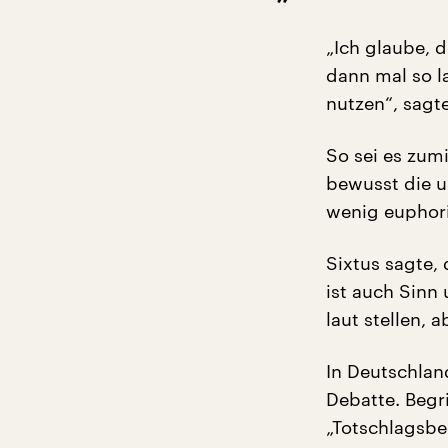
„Ich glaube, d
dann mal so l
nutzen“, sagt
So sei es zum
bewusst die u
wenig euphoris
Sixtus sagte,
ist auch Sinn
laut stellen,
In Deutschlan
Debatte. Begr
„Totschlagsbeg