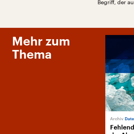
Begriff, der 
Mehr zum
Thema
Date
Fehlend