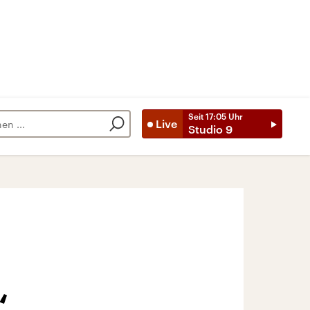
Seit
17:05
Uhr
Live
Studio 9
“