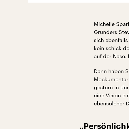
Michelle Spar
Gründers Stev
sich ebenfall
kein schick de
auf der Nase.
Dann haben Si
Mockumentary,
gestern in de
eine Vision e
ebensolcher D
„Persönlichk