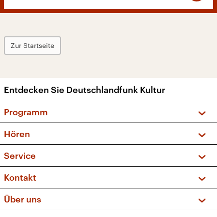
Zur Startseite
Entdecken Sie Deutschlandfunk Kultur
Programm
Vorschau und Rückschau
Hören
Sendungen und Podcasts
Livestream
Service
Musikliste
Frequenzen (UKW + DAB+)
FAQ
Kontakt
Kakadu – Das Kinderprogramm
Apps
Archiv
Hörerservice
Über uns
Newsletter
Social Media