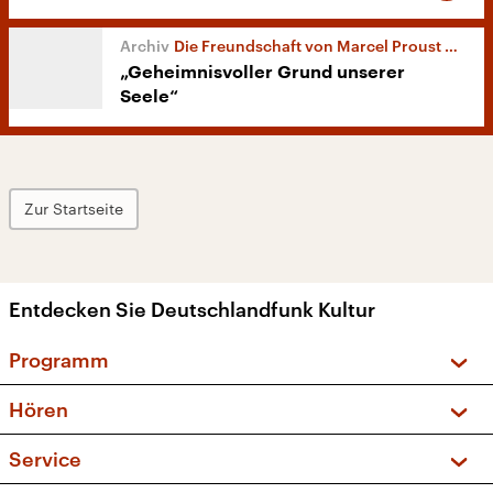
Die Freundschaft von Marcel Proust und Reynaldo Hahn
„Geheimnisvoller Grund unserer
Seele“
Zur Startseite
Entdecken Sie Deutschlandfunk Kultur
Programm
Vorschau und Rückschau
Hören
Sendungen und Podcasts
Livestream
Service
Musikliste
Frequenzen (UKW + DAB+)