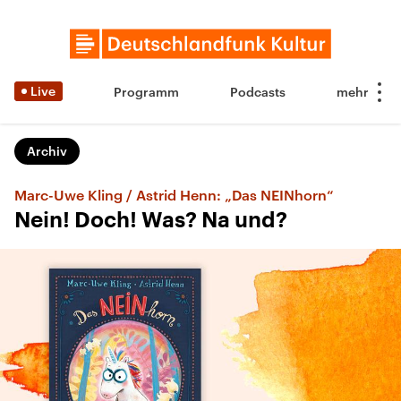
Live
Programm
Podcasts
Archiv
Marc-Uwe Kling / Astrid Henn: „Das NEINhorn“
Nein! Doch! Was? Na und?