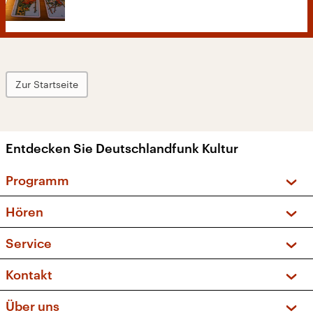
Zur Startseite
Entdecken Sie Deutschlandfunk Kultur
Programm
Vorschau und Rückschau
Hören
Sendungen und Podcasts
Livestream
Service
Musikliste
Frequenzen (UKW + DAB+)
FAQ
Kontakt
Kakadu – Das Kinderprogramm
Apps
Archiv
Hörerservice
Über uns