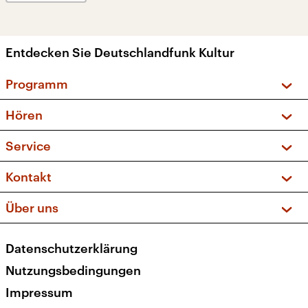
Entdecken Sie Deutschlandfunk Kultur
Programm
Vorschau und Rückschau
Hören
Sendungen und Podcasts
Livestream
Service
Musikliste
Frequenzen (UKW + DAB+)
FAQ
Kontakt
Kakadu – Das Kinderprogramm
Apps
Archiv
Hörerservice
Über uns
Newsletter
Social Media
Deutschlandradio
RSS
Datenschutzerklärung
Presse
Veranstaltungen
Nutzungsbedingungen
Karriere
Impressum
Transparenz