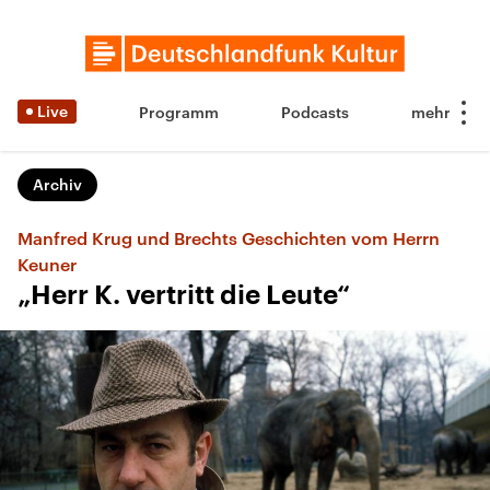
Live
Programm
Podcasts
Archiv
Manfred Krug und Brechts Geschichten vom Herrn
Keuner
„Herr K. vertritt die Leute“