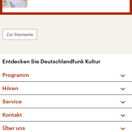
Zur Startseite
Entdecken Sie Deutschlandfunk Kultur
Programm
Vorschau und Rückschau
Hören
Sendungen und Podcasts
Livestream
Service
Musikliste
Frequenzen (UKW + DAB+)
FAQ
Kontakt
Kakadu – Das Kinderprogramm
Apps
Archiv
Hörerservice
Über uns
Newsletter