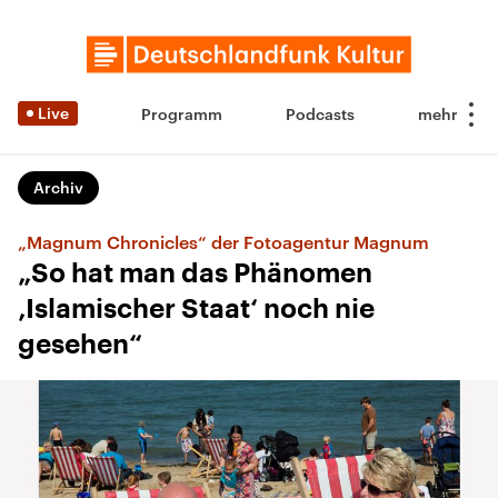
Live
Programm
Podcasts
Archiv
„Magnum Chronicles“ der Fotoagentur Magnum
„So hat man das Phänomen
‚Islamischer Staat‘ noch nie
gesehen“