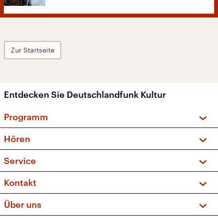
Zur Startseite
Entdecken Sie Deutschlandfunk Kultur
Programm
Vorschau und Rückschau
Hören
Sendungen und Podcasts
Livestream
Service
Musikliste
Frequenzen (UKW + DAB+)
FAQ
Kontakt
Kakadu – Das Kinderprogramm
Apps
Archiv
Hörerservice
Über uns
Newsletter
Social Media