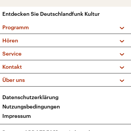
Entdecken Sie Deutschlandfunk Kultur
Programm
Vorschau und Rückschau
Hören
Sendungen und Podcasts
Livestream
Service
Musikliste
Frequenzen (UKW + DAB+)
FAQ
Kontakt
Kakadu – Das Kinderprogramm
Apps
Archiv
Hörerservice
Über uns
Newsletter
Social Media
Deutschlandradio
RSS
Datenschutzerklärung
Presse
Veranstaltungen
Nutzungsbedingungen
Karriere
Impressum
Transparenz
Korrekturen und Richtigstellungen