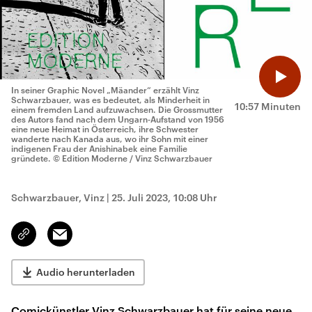
In seiner Graphic Novel „Mäander“ erzählt Vinz
Schwarzbauer, was es bedeutet, als Minderheit in
10:57 Minuten
einem fremden Land aufzuwachsen. Die Grossmutter
des Autors fand nach dem Ungarn-Aufstand von 1956
eine neue Heimat in Österreich, ihre Schwester
wanderte nach Kanada aus, wo ihr Sohn mit einer
indigenen Frau der Anishinabek eine Familie
gründete.
© Edition Moderne / Vinz Schwarzbauer
Schwarzbauer, Vinz
|
25. Juli 2023, 10:08 Uhr
Email
Link
kopieren/teilen
Audio herunterladen
Comickünstler Vinz Schwarzbauer hat für seine neue