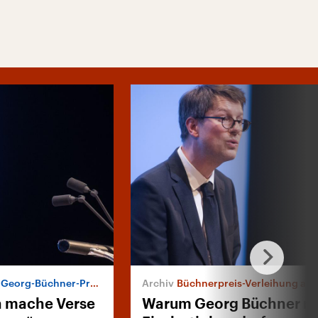
rg-Büchner-Preis 2017
Büchnerpreis-Verleihung an Jan
h mache Verse
Warum Georg Büchner n