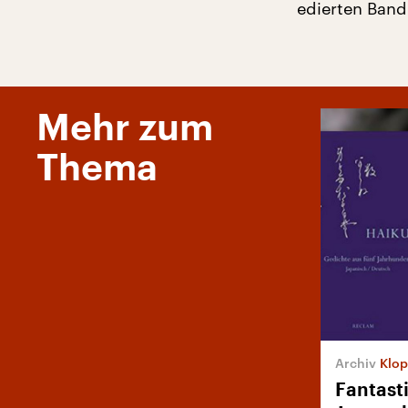
edierten Band
Mehr zum
Thema
Klop
Fantasti