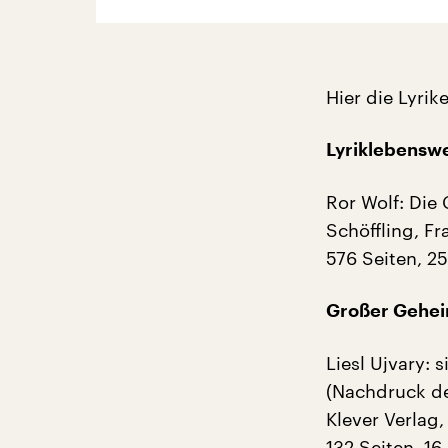
Hier die Lyri
Lyriklebensw
Ror Wolf: Die 
Schöffling, F
576 Seiten, 2
Großer Gehei
Liesl Ujvary: s
(Nachdruck de
Klever Verlag
132 Seiten, 16