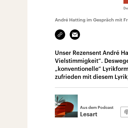
De
André Hatting im Gespräch mit F
Link
Email
kopieren/teilen
Unser Rezensent André Hat
Vielstimmigkeit“. Deswegen
„konventionelle“ Lyrikfor
zufrieden mit diesem Lyrik
Aus dem Podcast
Lesart