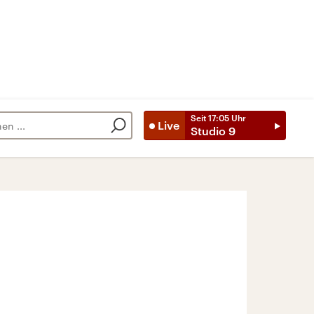
Seit
17:05
Uhr
Live
Studio 9