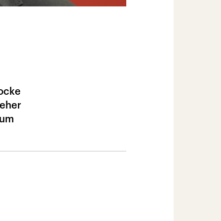
rocke
 eher
dum