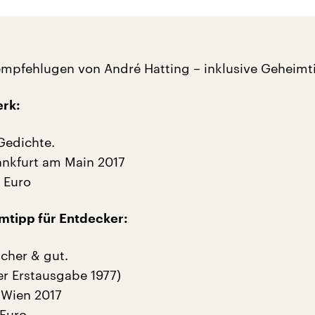
kempfehlugen von André Hatting – inklusive Geheimt
erk:
Gedichte.
rankfurt am Main 2017
5 Euro
mtipp für Entdecker:
icher & gut.
r Erstausgabe 1977)
, Wien 2017
 Euro