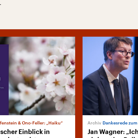
.
fenstein & Ono-Feller: „Haiku“
Dankesrede zum Geo
scher Einblick in
Jan Wagner: „Ic