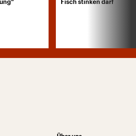
bung“
Fisch stinken darf