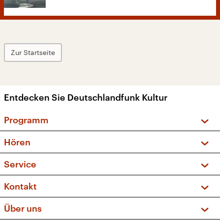
Zur Startseite
Entdecken Sie Deutschlandfunk Kultur
Programm
Vorschau und Rückschau
Hören
Sendungen und Podcasts
Livestream
Service
Musikliste
Frequenzen (UKW + DAB+)
FAQ
Kontakt
Kakadu – Das Kinderprogramm
Apps
Archiv
Hörerservice
Über uns
Newsletter