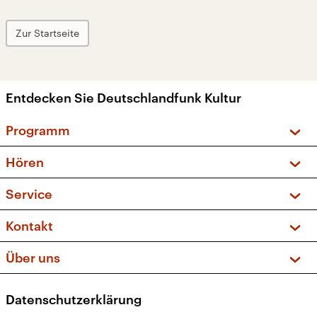
Zur Startseite
Entdecken Sie Deutschlandfunk Kultur
Programm
Vorschau und Rückschau
Hören
Sendungen und Podcasts
Livestream
Service
Musikliste
Frequenzen (UKW + DAB+)
FAQ
Kontakt
Kakadu – Das Kinderprogramm
Apps
Archiv
Hörerservice
Über uns
Newsletter
Social Media
Deutschlandradio
RSS
Datenschutzerklärung
Presse
Veranstaltungen