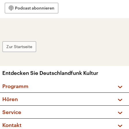
Podcast abonnieren
Zur Startseite
Entdecken Sie Deutschlandfunk Kultur
Programm
Vorschau und Rückschau
Hören
Sendungen und Podcasts
Livestream
Service
Musikliste
Frequenzen (UKW + DAB+)
FAQ
Kontakt
Kakadu – Das Kinderprogramm